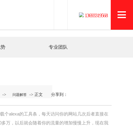
和
13693319568
优势
专业团队
->
-> 正文 分享到：
问题解答
己下载个alexa的工具条，每天访问你的网站几次后者直接在
是500多万，以后就会随着你的流量的增加慢慢上升，现在我