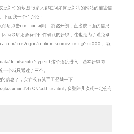
48小时后就会生成或更新你的截图 很多人都在问如何更新我的网站的描述信
的描述信息。下面我一个个介绍：
long.com,然后点击continue,呵呵，豁然开朗，直接按下面的信息
com，因为最后还会有个邮件确认的步骤，这也是为了避免别
gi-in/confirm_submission.cgi?x=XXX， 就
data/details/editor?type=rl 这个连接进入，基本步骤同
将近十个就只通过了三个。
有他的信息了，实在没有就手工登陆一下
gle.com/intl/zh-CN/add_url.html , 多登陆几次就一定会有